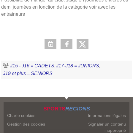
demi journées en fonction de la catégorie voir avec les
entraineurs
J15 - J16 = CADETS
J17-J18 = JUNIORS
J19 et plus = SENIORS
SPORTS
REGIONS
Charte cookies
Informations légales
Gestion des cookies
Signaler un contenu
inapproprié