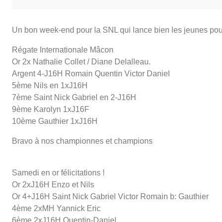
Un bon week-end pour la SNL qui lance bien les jeunes pour
Régate Internationale Mâcon
Or 2x Nathalie Collet / Diane Delalleau.
Argent 4-J16H Romain Quentin Victor Daniel
5ème Nils en 1xJ16H
7ème Saint Nick Gabriel en 2-J16H
9ème Karolyn 1xJ16F
10ème Gauthier 1xJ16H
Bravo à nos championnes et champions
Samedi en or félicitations !
Or 2xJ16H Enzo et Nils
Or 4+J16H Saint Nick Gabriel Victor Romain b: Gauthier
4ème 2xMH Yannick Eric
6ème 2xJ16H Quentin-Daniel