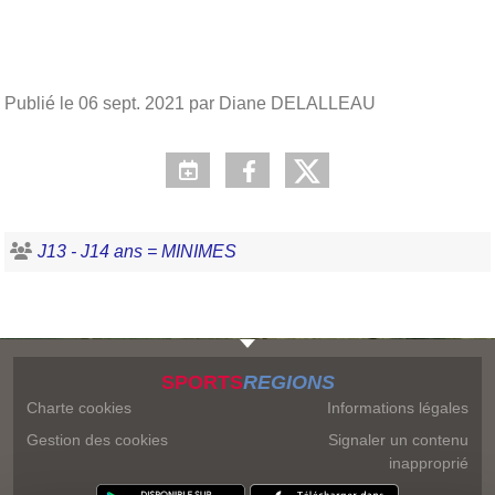
Publié le
06 sept. 2021
par Diane DELALLEAU
J13 - J14 ans = MINIMES
SPORTS
REGIONS
Charte cookies
Informations légales
Gestion des cookies
Signaler un contenu
inapproprié