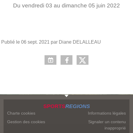
Du
vendredi
03
au
dimanche
05
juin
2022
Publié le
06 sept. 2021
par Diane DELALLEAU
SPORTS
REGIONS
Charte cookies
Informations légales
Gestion des cookies
Signaler un contenu
inapproprié