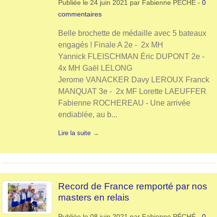
Publiée le
24 juin 2021
par
Fabienne PÉCHÉ
-
0
commentaires
Belle brochette de médaille avec 5 bateaux
engagés ! Finale A 2e - 2x MH
Yannick FLEISCHMAN Éric DUPONT 2e -
4x MH Gaël LELONG
Jerome VANACKER Davy LEROUX Franck
MANQUAT 3e - 2x MF Lorette LAEUFFER
Fabienne ROCHEREAU - Une arrivée
endiablée, au b...
Lire la suite
Record de France remporté par nos
masters en relais
Publiée le
08 juin 2021
par
Fabienne PÉCHÉ
-
0