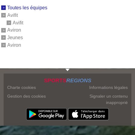
Toutes les équipes
Avifit
Avifit
Aviron
Jeunes
Aviron
SPORTS
REGIONS
Charte cookies
Informations légales
Gestion des cookies
Signaler un contenu
inapproprié